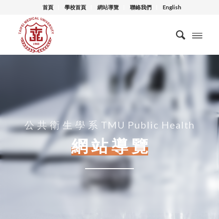
首頁
學校首頁
網站導覽
聯絡我們
English
公 共 衛 生 學 系 TMU Public Health
網 站 導 覽