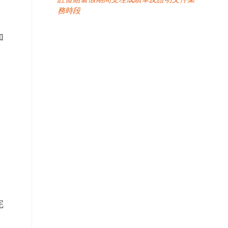
務時段
加
完