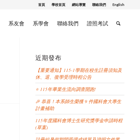
首頁
學校首頁
網站導覽
聯絡我們
English
系友會
系學會
聯絡我們
證照考試
近期發布
【重要通知】115-1學期在校生註冊須知及
休、退、復學受理時程公告
⭐ 115年畢業生流向調查開跑!
🎉 恭喜！本系師生榮獲 9 件國科會大專生
計畫補助
115年度國科會博士生研究獎學金申請時程
(草案)
註冊組暑假期間受理成績單及證明文件業