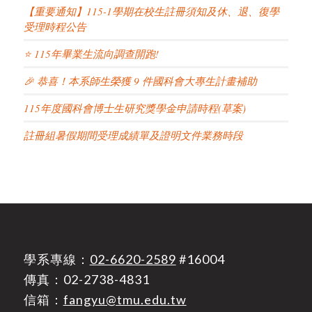
【重要通知】115-1學期在校生註冊須知及休、退、復學
受理時程公告
⭐ 115年畢業生流向調查開跑!
🎉 恭喜！本系師生榮獲 9 件國科會大專生計畫補助
115年度國科會博士生研究獎學金申請時程(草案)
註冊組暑假期間受理成績單及證明文件業務時段
學系專線：
02-6620-2589
#16004
傳真：02-2738-4831
信箱：
fangyu@tmu.edu.tw