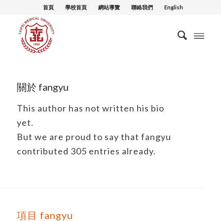
首頁
學校首頁
網站導覽
聯絡我們
English
關於
fangyu
This author has not written his bio
yet.
But we are proud to say that
fangyu
contributed 305 entries already.
項目 fangyu