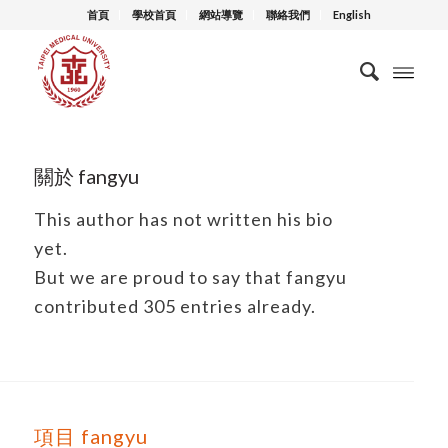
首頁
學校首頁
網站導覽
聯絡我們
English
關於
fangyu
This author has not written his bio
yet.
But we are proud to say that
fangyu
contributed 305 entries already.
項目 fangyu