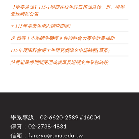
【重要通知】115-1學期在校生註冊須知及休、退、復學
受理時程公告
⭐ 115年畢業生流向調查開跑!
🎉 恭喜！本系師生榮獲 9 件國科會大專生計畫補助
115年度國科會博士生研究獎學金申請時程(草案)
註冊組暑假期間受理成績單及證明文件業務時段
學系專線：
02-6620-2589
#16004
傳真：02-2738-4831
信箱：
fangyu@tmu.edu.tw