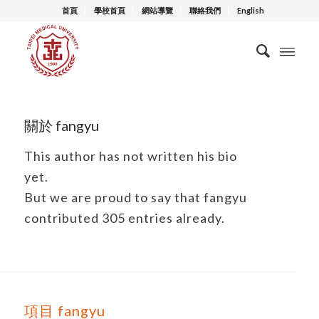
首頁
學校首頁
網站導覽
聯絡我們
English
關於
fangyu
This author has not written his bio
yet.
But we are proud to say that
fangyu
contributed 305 entries already.
項目 fangyu