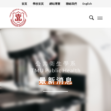
首頁
學校首頁
網站導覽
聯絡我們
English
公 共 衛 生 學 系
TMU Public Health
最 新 消 息