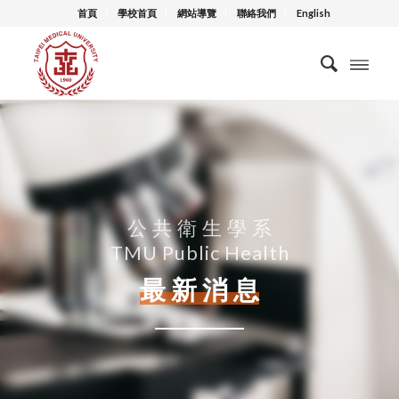
首頁
學校首頁
網站導覽
聯絡我們
English
公 共 衛 生 學 系
TMU Public Health
最 新 消 息