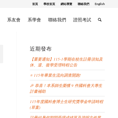
首頁
學校首頁
網站導覽
聯絡我們
English
系友會
系學會
聯絡我們
證照考試
近期發布
【重要通知】115-1學期在校生註冊須知及
休、退、復學受理時程公告
⭐ 115年畢業生流向調查開跑!
🎉 恭喜！本系師生榮獲 9 件國科會大專生
計畫補助
115年度國科會博士生研究獎學金申請時程
(草案)
註冊組暑假期間受理成績單及證明文件業