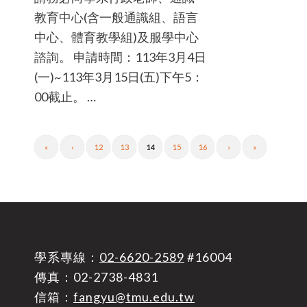
教育中心(含一般通識組、語言
中心、體育教學組)及服學中心
諮詢。 申請時間：113年3月4日
(一)~113年3月15日(五)下午5：
00截止。 …
«
‹
12
13
14
15
16
›
»
學系專線：
02-6620-2589
#16004
傳真：02-2738-4831
信箱：
fangyu@tmu.edu.tw