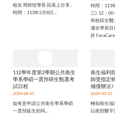
校友 周煜恆學長 回系上分享。
時間：113年
時間：113年5月8日…
三) 12：0
和校區生醫大
濰全學長目
於 ForaCar
112學年度第2學期公共衛生
衛生福利
學系學碩一貫預研生甄選考
師受指定
試日程
補償辦法
2024-04-01
2024-03-22
如有意申請公共衛生學系學碩
轉知衛生福利
一貫預延生的同…
以衛部醫字第