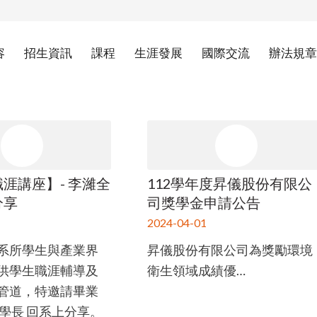
容
招生資訊
課程
生涯發展
國際交流
辦法規章
涯講座】- 李濰全
112學年度昇儀股份有限公
分享
司獎學金申請公告
2024-04-01
系所學生與產業界
昇儀股份有限公司為獎勵環境
供學生職涯輔導及
衛生領域成績優…
管道，特邀請畢業
全學長 回系上分享。