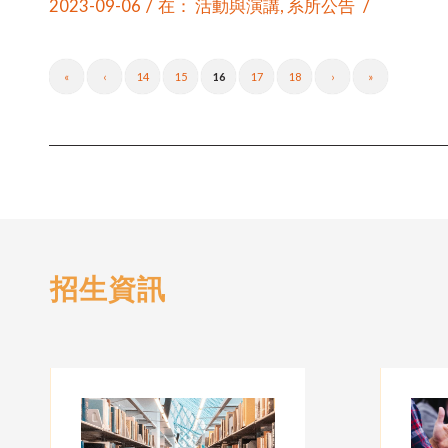
/
/
2023-09-06
在：
活動與演講
,
系所公告
«
‹
14
15
16
17
18
›
»
招生資訊