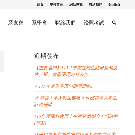
首頁
學校首頁
網站導覽
聯絡我們
English
系友會
系學會
聯絡我們
證照考試
近期發布
【重要通知】115-1學期在校生註冊須知及
休、退、復學受理時程公告
⭐ 115年畢業生流向調查開跑!
🎉 恭喜！本系師生榮獲 9 件國科會大專生
計畫補助
115年度國科會博士生研究獎學金申請時程
(草案)
註冊組暑假期間受理成績單及證明文件業