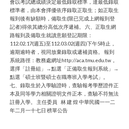
會以考試總成績決定最低錄取標準，達最低錄取
標準者，由本會擇優依序錄取正取生；如正取生
報到後有缺額時，備取生(限已完成上網報到登
記者)得依其總分高低次序遞補。 六、正取生網
路報到及備取生就讀意願登記期限：
112.02.17(週五)至112.03.02(週四)下午5時止，
逾期逾時者，視同放棄錄取或遞補資格。 報到
系統路徑：教務處網址http://aca.tmu.edu.tw，
選擇「註冊組」→點選「正備取生報到系統」→
點選「碩士班暨碩士在職專班入學考試」。
七、錄取生於入學驗證時，查驗報考學歷證件正
本及同等學力相關證明文件正本，查驗不符無法
註冊入學。 主任委員 林 建 煌 中華民國一一二
年二月一十七日 榜單公告