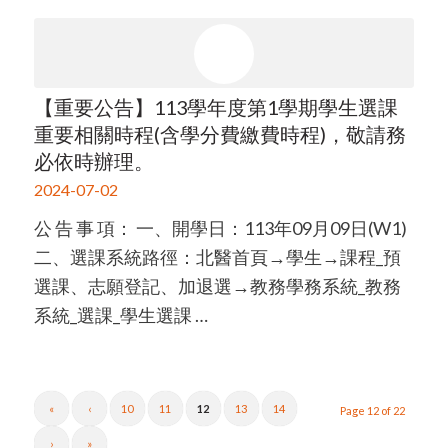
【重要公告】113學年度第1學期學生選課
重要相關時程(含學分費繳費時程)，敬請務
必依時辦理。
2024-07-02
公 告 事 項： 一、開學日：113年09月09日(W1)
二、選課系統路徑：北醫首頁→學生→課程_預
選課、志願登記、加退選→教務學務系統_教務
系統_選課_學生選課 …
«
‹
10
11
12
13
14
Page 12 of 22
›
»