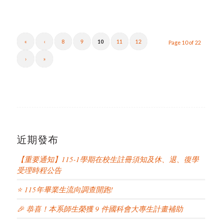
«
‹
8
9
10
11
12
Page 10 of 22
›
»
近期發布
【重要通知】115-1學期在校生註冊須知及休、退、復學
受理時程公告
⭐ 115年畢業生流向調查開跑!
🎉 恭喜！本系師生榮獲 9 件國科會大專生計畫補助