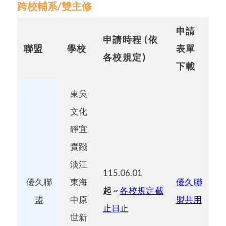
跨校輔系/雙主修
申請
申請時程 (依
聯盟
學校
表單
各校規定)
下載
東吳
文化
靜宜
實踐
淡江
115.06.01
優久聯
東海
優久聯
起
~
各校規定截
盟
中原
盟共用
止日
止
世新