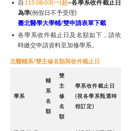
自
115.08.03(
一
)
起
~
各學系收件截止日
為準
(
例假日不予受理
)
臺北醫學大學
輔
/
雙
申請表單下載
各學系收件截止日及名額如下，請依
時繳交申請資料至加修學系。
北醫輔系/雙主修名額與收件截止日
雙
輔
主
學系收件截止日
系
學系
修
(視各學系甄選時
名
名
程訂定)
額
額