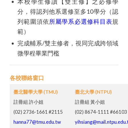
本校學生修讀【雙主修】之必修學
分，得認列他系選修至多10學分（認
列範圍須依
所屬學系必選修科目表
規
範）
完成輔系/雙主修者，視同完成跨領域
微學程畢業門檻
各校聯絡窗口
臺北醫學大學 (TMU)
臺北大學 (NTPU)
註冊組 許小姐
註冊組 黃小姐
(02) 2736-1661 #2115
(02) 8674-1111 #66103
hanna77@tmu.edu.tw
yihsiang@mail.ntpu.edu.