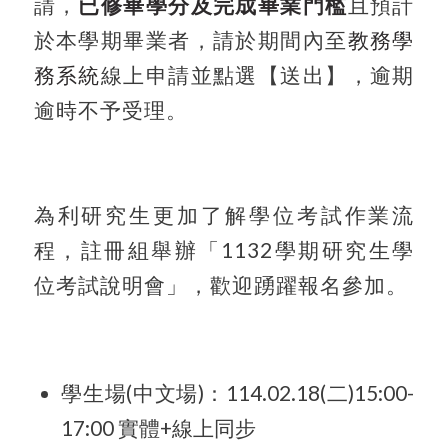
請，
已修畢學分及完成畢業門檻
且預計
於本學期畢業者，請於期間內至
教務學
務系統
線上申請並點選【送出】，逾期
逾時不予受理。
為利研究生更加了解學位考試作業流
程，註冊組舉辦「
1132
學期研究生學
位考試說明會」，歡迎踴躍報名參加。
學生場
(
中文場
)
：
114.02.18(
二
)15:00-
17:00
實體
+
線上同步