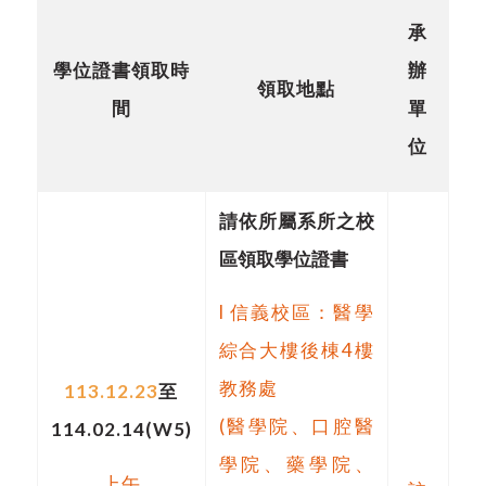
承
學位證書領取時
辦
領取地點
間
單
位
請依所屬系所之校
區領取學位證書
l
信義校區：醫學
綜合大樓後棟
4
樓
教務處
113.12.23
至
(醫學院、口腔醫
114.02.14(W5)
學院、藥學院、
上午