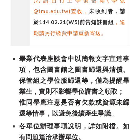
(2)
請自行至學號信箱
(
學號
@tmu.edu.tw)
查收，
未收到者，請
於
114.02.21(W5)
前告知註冊組
，逾
期請另行繳費申請重新寄送。
畢業代表座談會中以簡報文字宣達事
項，包含圖書館之圖書歸還與清償、
保管組之學位服歸還等，僅為提醒畢
業生，實則不影響學位證書之領取；
惟同學應注意是否有欠款或資源未歸
還等情事，以避免後續產生爭議。
各單位辦理事項說明，詳如
附檔
。如
有問題逕洽承辦單位。