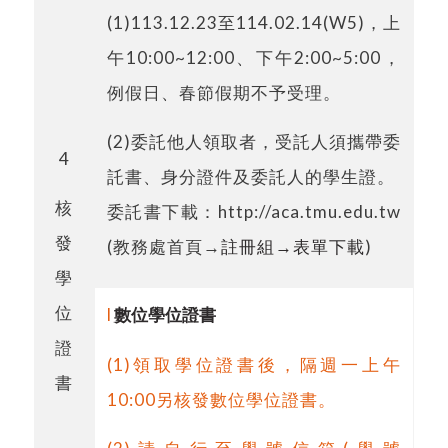
(1)113.12.23
至
114.02.14(W5)
，上
午
10:00~12:00
、下午
2:00~5:00
，
例假日、春節假期不予受理。
(2)
委託他人領取者，受託人須攜帶委
4
託書、身分證件及委託人的學生證。
核
委託書下載：
http://aca.tmu.edu.tw
發
(
教務處首頁
→
註冊組→表單下載
)
學
位
l
數位學位證書
證
(1)
領取學位證書後，隔週一上午
書
10:00
另核發數位學位證書。