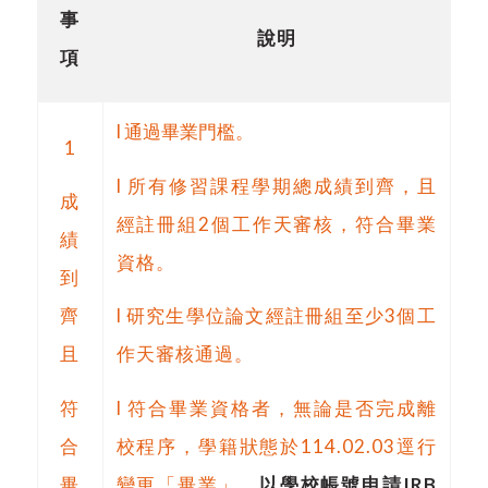
事
說明
項
l
通過畢業門檻。
1
l
所有修習課程學期總成績到齊，且
成
經註冊組
2
個工作天審核，符合畢業
績
資格。
到
齊
l
研究生學位論文經註冊組至少
3
個工
且
作天審核通過。
符
l
符合畢業資格者，無論是否完成離
合
校程序，學籍狀態於
114.02.03
逕行
畢
變更「畢業」。
以學校帳號申請
IRB