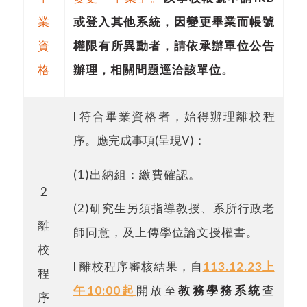
業
或登入其他系統，因變更畢業而帳號
資
權限有所異動者，請依承辦單位公告
格
辦理，相關問題逕洽該單位。
l
符合畢業資格者，始得辦理離校程
序。應完成事項
(
呈現
V)
：
(1)
出納組：繳費確認。
2
(2)
研究生另須指導教授、系所行政老
離
師同意，及上傳學位論文授權書。
校
l
離校程序審核結果，自
113.12.23
上
程
午
10:00
起
開放至
教務學
務
系統
查
序