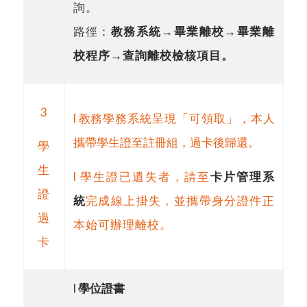
詢。
路徑：
教務系統
→
畢業離校
→
畢業離
校程序
→
查詢離校檢核項目。
3
l
教務學務系統呈現「可領取」，本人
攜帶學生證至註冊組，過卡後歸還。
學
生
l
學生證已遺失者，請至
卡片管理系
證
統
完成線上掛失，並攜帶身分證件正
過
本始可辦理離校。
卡
l
學位證書