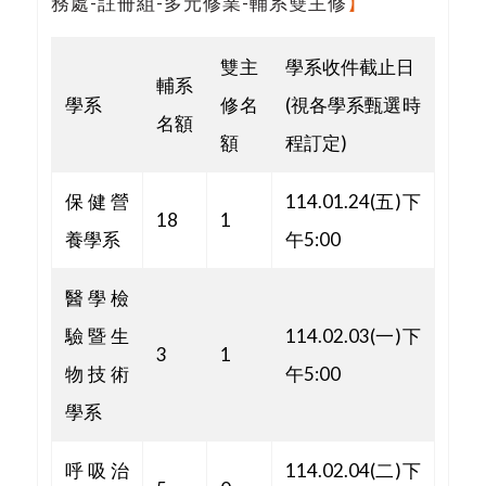
務處-註冊組-多元修業-輔系雙主修
】
雙主
學系收件截止日
輔系
學系
修名
(視各學系甄選時
名額
額
程訂定)
保健營
114.01.24(五)下
18
1
養學系
午5:00
醫學檢
驗暨生
114.02.03(一)下
3
1
物技術
午5:00
學系
呼吸治
114.02.04(二)下