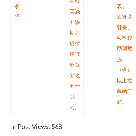
且修
學
表。
業滿
系
3.研究
五學
計畫。
期之
4.本校
成績
助理教
達該
授
班百
（含）
分之
以上推
五十
薦函二
以
封。
內。
Post Views:
568