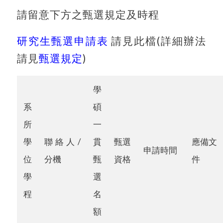
請留意下方之甄選規定及時程
研究生甄選申請表
請見此檔(詳細辦法
請見
甄選規定
)
學
系
碩
所
一
學
聯絡人/
貫
甄選
應備文
申請時間
位
分機
甄
資格
件
學
選
程
名
額