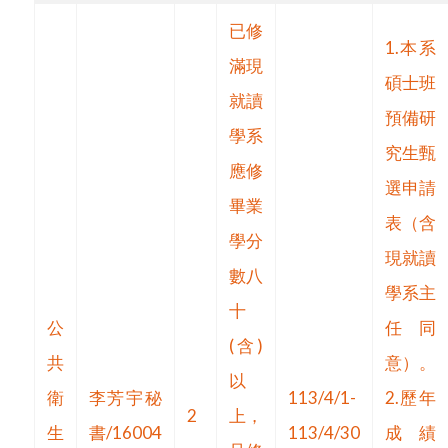
已修
1.本系
滿現
碩士班
就讀
預備研
學系
究生甄
應修
選申請
畢業
表（含
學分
現就讀
數八
學系主
十
公
任同
(含)
共
意）。
以
衛
李芳宇秘
113/4/1-
2.歷年
2
上，
生
書/16004
113/4/30
成績