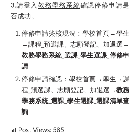
3.
請登入
教務學務系統
確認停修申請是
否成功。
停修申請簽核現況：學校
首頁→
學生
→
課程_
預選課、志願登記、加退選
→
教務學務系統_選課_學生選課_停修申
請
停修申請確認：學校
首頁→
學生→
課
程_
預選課、志願登記、加退選
→
教務
學務系統_選課_學生選課_選課清單查
詢
Post Views:
585