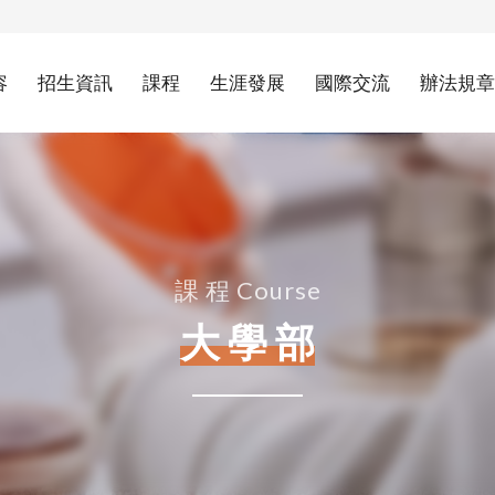
容
招生資訊
課程
生涯發展
國際交流
辦法規章
課 程 Course
大 學 部