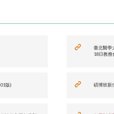
臺北醫學大
18日教務
01版)
碩博班新生手