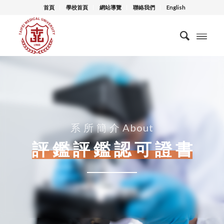
首頁
學校首頁
網站導覽
聯絡我們
English
系 所 簡 介 About
評 鑑 評 鑑 認 可 證 書