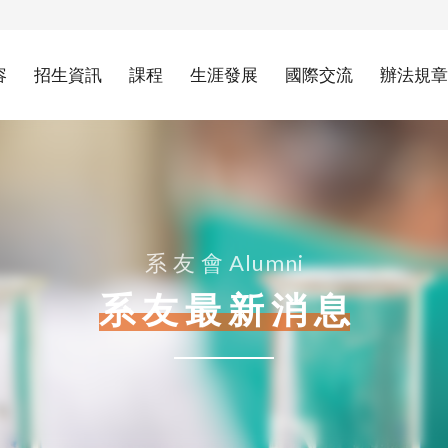
容
招生資訊
課程
生涯發展
國際交流
辦法規章
系 友 會 Alumni
系 友 最 新 消 息