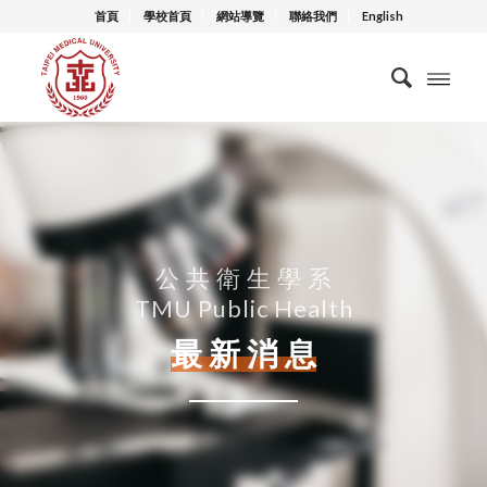
首頁
學校首頁
網站導覽
聯絡我們
English
公 共 衛 生 學 系
TMU Public Health
最 新 消 息