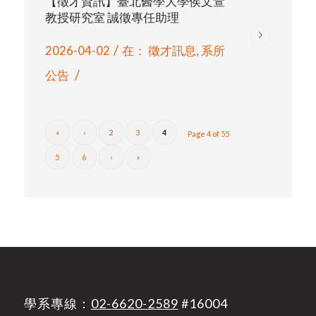
【徵才資訊】臺北醫學大學侯文萱
教授研究室 誠徵專任助理
/
2026-04-02
在：
徵才訊息
,
系所
/
公告
«
‹
2
3
4
Page 4 of 55
5
6
›
»
學系專線：
02-6620-2589
#16004