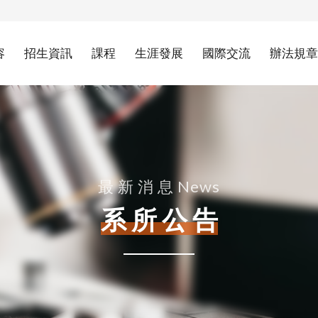
容
招生資訊
課程
生涯發展
國際交流
辦法規章
最 新 消 息 News
系 所 公 告