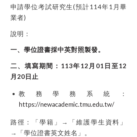
申請學位考試研究生
(
預計
114
年
1
月畢
業者
)
說明：
一、學位證書採中英對照製發。
二、填寫期間：
113
年
12
月
01
日至
12
月
20
日止
教務學務系統：
https://newacademic.tmu.edu.tw/
路徑：「學籍」→「維護學生資料」
→「學位證書英文姓名」。