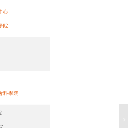
中心
學院
會科學院
院
【
辦
院