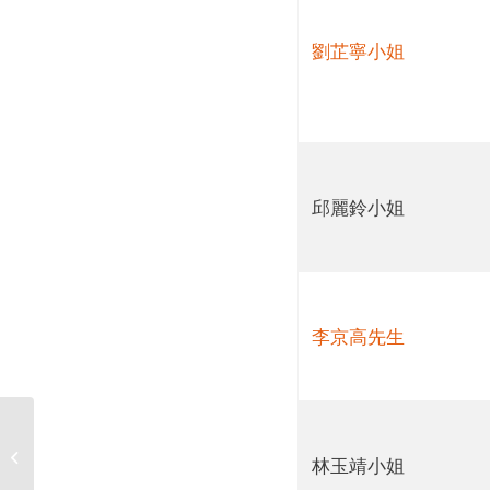
劉芷寧小姐
邱麗鈴小姐
李京高先生
【重要公告】臺北醫學大學113學年度
林玉靖小姐
第一學期在校生註冊...