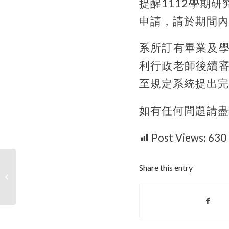
提醒
1112
學期研
申請，請於期間內
系所訂有畢業及
利行政老師後續
至規定系統提出完
如有任何問題請盡
Post Views:
630
【演講公告】2023.09.27(W3)12:00-
Share this entry
「精準公衛與科技應用論壇」
(Speaker：Prof....