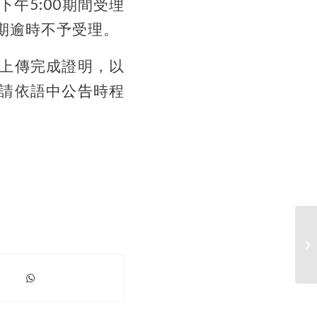
下午
5:00
期間受理
期逾時不予受理。
上傳完成證明，以
請依語中
公告
時程
【
相