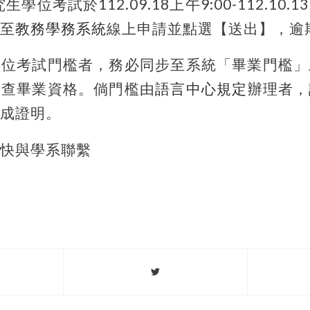
究生學位考試於
112
.
09.18
上午
9:00-112.10.13
至
教務學務系統
線上申請並點選【送出】，逾
學位考試門檻者，務必同步至系統「畢業門檻」
審查畢業資格。倘門檻由
語言中心規定
辦理者，
成證明。
快與學系聯繫