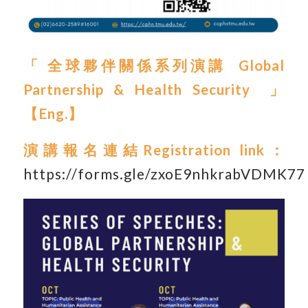
「
全球夥伴關係系列演講
Global
Partnership & Health Security
」
【
Eng.
】
演講報名連結
Registration link
：
https://forms.gle/zxoE9nhkrabVDMK77