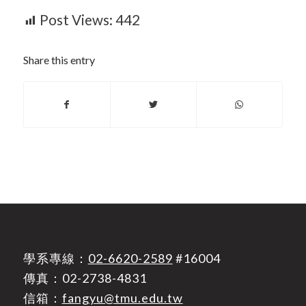
Post Views:
442
Share this entry
學系專線：
02-6620-2589
#16004
傳真：02-2738-4831
信箱：
fangyu@tmu.edu.tw