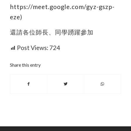
https://meet.google.com/gyz-gszp-
eze
)
還請各位師長、同學踴躍參加
Post Views:
724
Share this entry