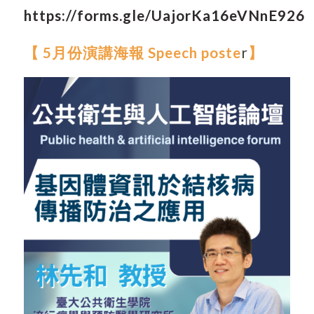
https://forms.gle/UajorKa16eVNnE926
【
5月份演講海報 Speech poste
r
】