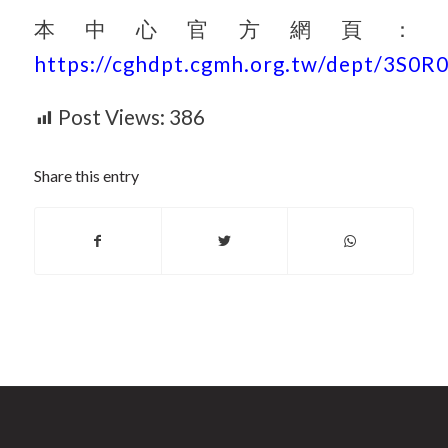
本中心官方網頁：
https://cghdpt.cgmh.org.tw/dept/3S0R
Post Views:
386
Share this entry