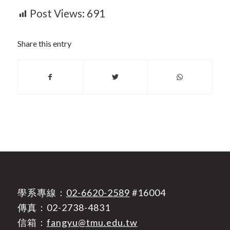
Post Views:
691
Share this entry
學系專線：
02-6620-2589
#16004
傳真：02-2738-4831
信箱：
fangyu@tmu.edu.tw