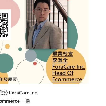
職於
ForaCare Inc.
commerce
一職