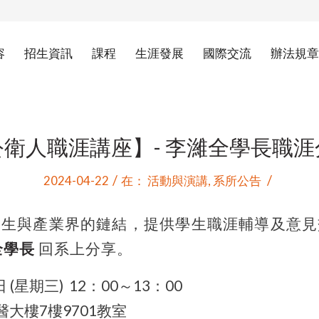
容
招生資訊
課程
生涯發展
國際交流
辦法規章
公衛人職涯講座】- 李濰全學長職涯
/
/
2024-04-22
在：
活動與演講
,
系所公告
學生與產業界的鏈結，提供學生職涯輔導及意見
全學長
回系上分享。
 (星期三) 12：00～13：00
大樓7樓9701教室