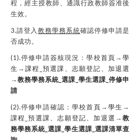
程，經主授教師、通識行政教師簽准後
生效。
3.
請登入
教務學務系統
確認停修申請是
否成功。
(1).停修申請簽核現況：學校
首頁→
學
生→
課程_
預選課、志願登記、加退選
→
教務學務系統_選課_學生選課_停修申
請
(2).停修申請確認：學校
首頁→
學生→
課程_
預選課、志願登記、加退選
→
教
務學務系統_選課_學生選課_選課清單查
詢