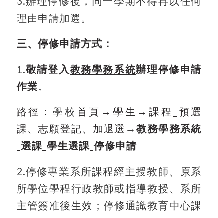
3.
辦理停修後，同一學期不得再以任何
理由申請加選。
三、停修申請方式：
1.
敬請登入
教務學務系統
辦理停修申請
作業
。
路徑：
學校
首頁→
學生→
課程_
預選
課、志願登記、加退選
→
教務學務系統
_選課_學生選課_停修申請
2.
停修專業系所課程經主授教師、原系
所學位學程行政教師或指導教授、系所
主管簽准後生效；停修通識教育中心課