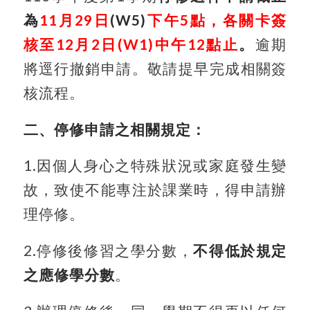
為
11月29日
(W5)
下午5點，各關卡簽
核至
12
月2日(W1)中午12點止
。
逾期
將逕行撤銷申請。敬請提早完成相關簽
核流程。
二、停修申請之相關規定：
1.
因個人身心之特殊狀況或家庭發生變
故，致使不能專注於課業時，得申請辦
理停修。
2.
停修後修習之學分數，
不得低於規定
之應修學分數
。