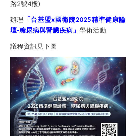
路2號4樓)
辦理
「台基盟x國衛院2025精準健康論
壇-糖尿病與腎臟疾病」
學術活動
議程資訊見下圖